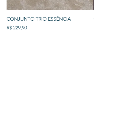
CONJUNTO TRIO ESSÊNCIA
COLAR TRIO PÉROL
Preço
Preço
R$ 229,90
R$ 129,90