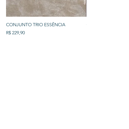
CONJUNTO TRIO ESSÊNCIA
COLAR TRIO PÉROL
Preço
Preço
R$ 229,90
R$ 129,90