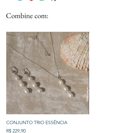
Combine com:
CONJUNTO TRIO ESSÊNCIA
COLAR TRIO PÉROL
Preço
Preço
R$ 229,90
R$ 129,90