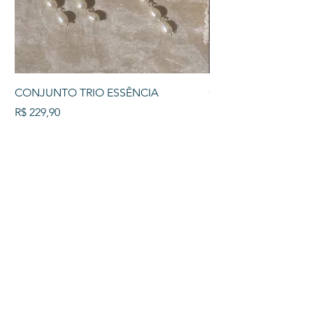
CONJUNTO TRIO ESSÊNCIA
COLAR TRIO PÉROL
Preço
Preço
R$ 229,90
R$ 129,90