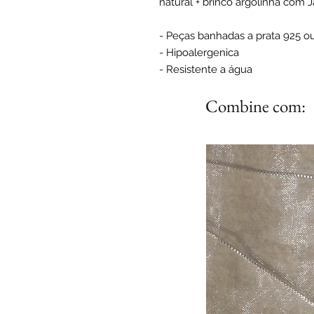
natural + brinco argolinha com J
- Peças banhadas a prata 925 o
- Hipoalergenica
- Resistente a água
Combine com: